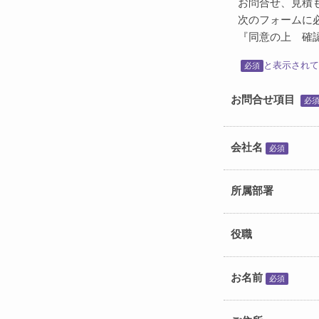
お問合せ、見積
次のフォームに
『同意の上 確
と表示されて
必須
お問合せ項目
必
会社名
必須
所属部署
役職
お名前
必須