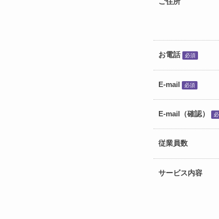
ご住所
お電話
必須
E-mail
必須
E-mail（確認）
必
従業員数
サービス内容