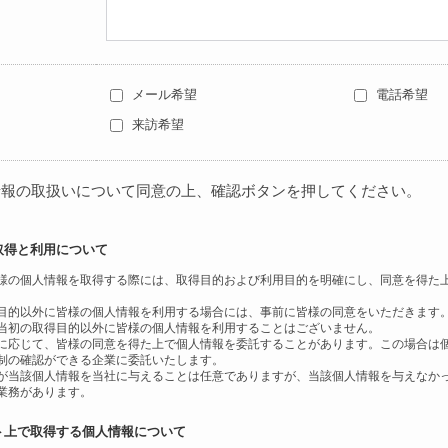
メール希望
電話希望
来訪希望
情報の取扱いについて同意の上、確認ボタンを押してください。
取得と利用について
様の個人情報を取得する際には、取得目的および利用目的を明確にし、同意を得た
。
目的以外に皆様の個人情報を利用する場合には、事前に皆様の同意をいただきます
当初の取得目的以外に皆様の個人情報を利用することはございません。
に応じて、皆様の同意を得た上で個人情報を委託することがあります。この場合は
制の確認ができる企業に委託いたします。
が当該個人情報を当社に与えることは任意でありますが、当該個人情報を与えなか
業務があります。
ト上で取得する個人情報について