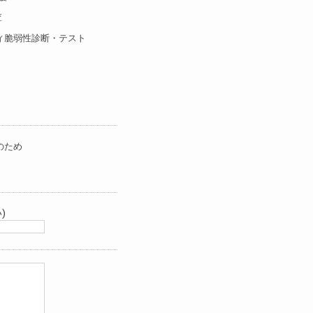
査
ィ脆弱性診断・テスト
のため
)